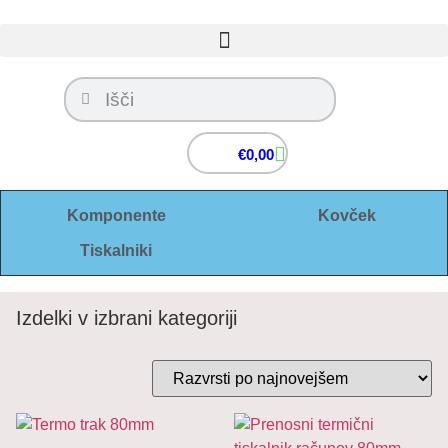
€
0,00
Komponente
Kovček
Tiskalniki
Izdelki v izbrani kategoriji