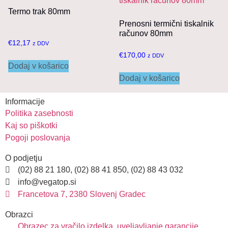
Termo trak 80mm
Prenosni termični tiskalnik
računov 80mm
€
12,17
z DDV
€
170,00
z DDV
Dodaj v košarico
Dodaj v košarico
Informacije
Politika zasebnosti
Kaj so piškotki
Pogoji poslovanja
O podjetju
(02) 88 21 180, (02) 88 41 850, (02) 88 43 032
info@vegatop.si
Francetova 7, 2380 Slovenj Gradec
Obrazci
Obrazec za vračilo izdelka, uveljavljanje garancije,